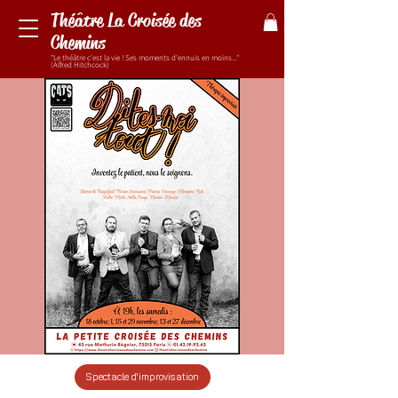
Théâtre La Croisée des
Chemins
"Le théâtre c'est la vie ! Ses moments d'ennuis en moins..."
(Alfred Hitchcock)
Spectacle d'improvisation