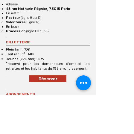
Adresse :
43 rue Mathurin Régnier, 75015 Paris
En métro :
Pasteur
(ligne 6 ou 12)
Volontaires
(ligne 12)
En bus :
Procession
(ligne 88 ou 95)
.
BILLETTERIE
Plein tarif : 18€
Tarif réduit* : 14€
Jeunes (<26 ans) : 12€
*réservé pour les demandeurs d'emploi, les
retraités et les habitants du 15è arrondissement
.
Réserver
.
ABONNEMENTS
Valable
6 mois
sur l'
intégralité de la programmation
de nos deux salles, notre
carte d'abonnement
vous
permet d'assister à
cinq séances
de votre choix à
seulement
10€ la place
, soit
50% de réduction
sur le
prix des billets plein tarif !
Commander