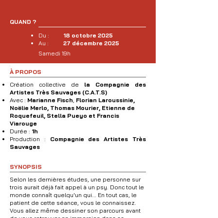
QUAND ?
Du :
18 octobre 2025
Au :
27 décembre 2025
Samedi 19h
.
À PROPOS
Création collective de
la Compagnie des
Artistes Très Sauvages (C.A.T.S)
Avec :
Marianne Fisch
,
Florian Laroussinie,
Noëlie Merlo, Thomas Mourier, Etienne de
Roquefeuil, Stella Pueyo et Francis
Viarouge
Durée :
1h
Production :
Compagnie des Artistes Très
Sauvages
.
SYNOPSIS
Selon les dernières études, une personne sur
trois aurait déjà fait appel à un psy. Donc tout le
monde connaît quelqu'un qui... En tout cas, le
patient de cette séance, vous le connaissez.
Vous allez même dessiner son parcours avant