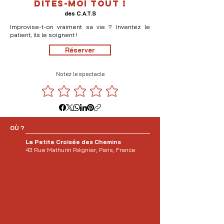
DITES-MOI TOUT !
des C.A.T.S
.
Improvise-t-on vraiment sa vie ? Inventez le
patient, ils le soignent !
.
Réserver
Notez le spectacle
OÙ ?
La Petite Croisée des Chemins
43 Rue Mathurin Régnier, Paris, France
.