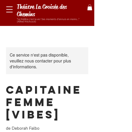
Théâtre La Croisée des
Chemins
"Le théâtre c'est la vie ! Ses moments d'ennuis en moins..."
(Alfred Hitchcock)
Ce service n'est pas disponible,
veuillez nous contacter pour plus
d'informations.
CAPITAINE
FEMME
[Vibes]
de Deborah Falbo