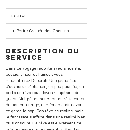
13,50
euros
13,50 €
La Petite Croisée des Chemins
Description du
service
Dans ce voyage raconté avec sincérité,
poésie, amour et humour, vous
rencontrerez Deborah. Une jeune fille
d'ouvriers stéphanois, un peu paumée, qui
porte un rêve fou : devenir capitaine de
yacht! Malgré les peurs et les réticences
de son entourage, elle fonce droit devant
et garde le cap! Son rêve se réalise, mais
le fantasme s'effrite dans une réalité bien
plus obscure. Ce rêve est-il vraiment ce
qu'elle désire profondément ? Stand up,