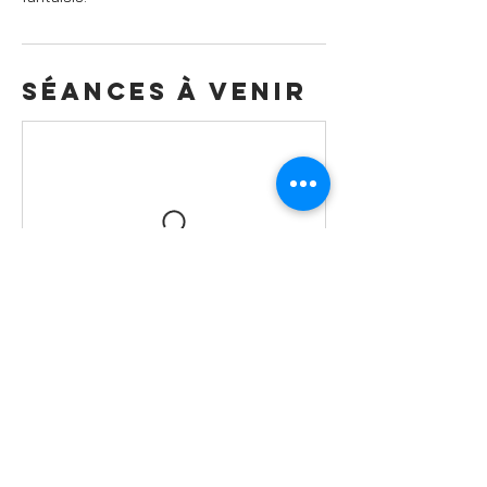
Séances à venir
Politique
d'annulation
Les échanges et reports de réservations
sont autorisés jusqu'à 48h avant le début
de la représentation en questions.