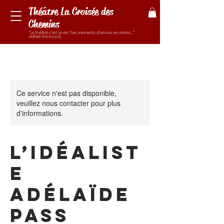
Théâtre La Croisée des
Chemins
"Le théâtre c'est la vie ! Ses moments d'ennuis en moins..."
(Alfred Hitchcock)
Ce service n'est pas disponible,
veuillez nous contacter pour plus
d'informations.
L’IDÉALIST
E
ADÉLAÏDE
pass