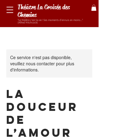
Théâtre La Croisée des
Chemins
"Le théâtre c'est la vie ! Ses moments d'ennuis en moins..."
(Alfred Hitchcock)
Ce service n'est pas disponible,
veuillez nous contacter pour plus
d'informations.
LA
DOUCEUR
DE
L’AMOUR