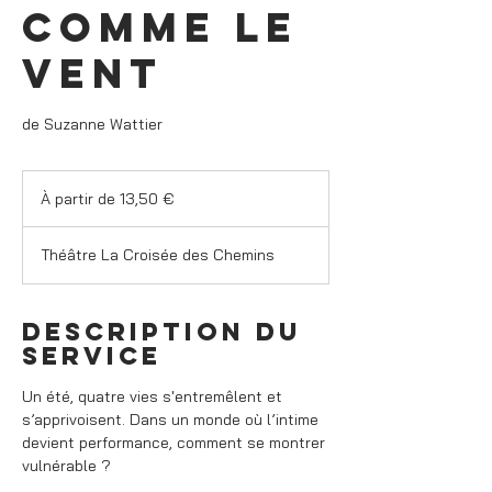
COMME LE
VENT
de Suzanne Wattier
À
partir
À partir de 13,50 €
de
13,50
euros
Théâtre La Croisée des Chemins
Description du
service
Un été, quatre vies s'entremêlent et
s’apprivoisent. Dans un monde où l’intime
devient performance, comment se montrer
vulnérable ?