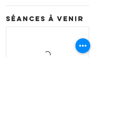
Séances à venir
Politique
d'annulation
Les échanges et reports de réservations
sont autorisés jusqu'à 48h avant le début
de la représentation en questions.
Les remboursements et annulations de