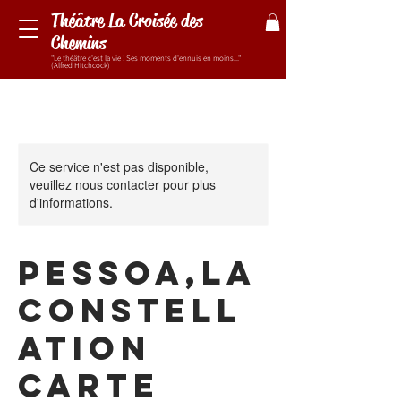
Théâtre La Croisée des
Chemins
"Le théâtre c'est la vie ! Ses moments d'ennuis en moins..."
(Alfred Hitchcock)
Ce service n'est pas disponible,
veuillez nous contacter pour plus
d'informations.
PESSOA,LA
CONSTELL
ATION
Carte