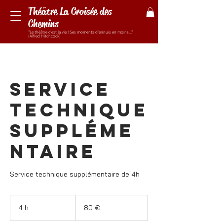
Théâtre La Croisée des
Chemins
"Le théâtre c'est la vie ! Ses moments d'ennuis en moins..."
(Alfred Hitchcock)
Service
technique
suppléme
ntaire
Service technique supplémentaire de 4h
80
euros
4 h
4
80 €
h